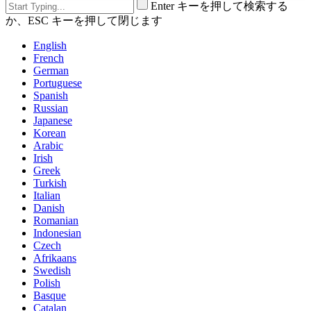
Enter キーを押して検索する
か、ESC キーを押して閉じます
English
French
German
Portuguese
Spanish
Russian
Japanese
Korean
Arabic
Irish
Greek
Turkish
Italian
Danish
Romanian
Indonesian
Czech
Afrikaans
Swedish
Polish
Basque
Catalan