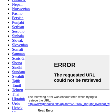
Nepali
Norwegian
Pashto
Persian
Punjabi
Serbian
Sesotho
Sinhala
Slovak
Slovenian
Somali
Samoan
Scots Gaelic
Shona
Sindhi
Sundanese
Swahili
Tajik
Tamil
Telugu
Thai
Ukrainian
Urdu
Uzbek