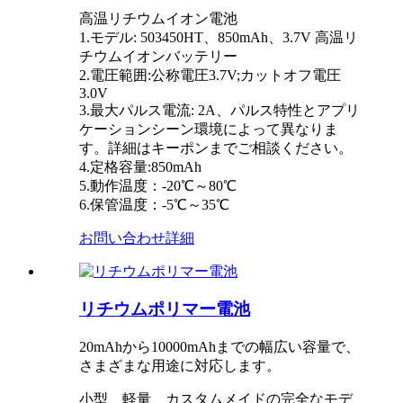
高温リチウムイオン電池
1.モデル: 503450HT、850mAh、3.7V 高温リ
チウムイオンバッテリー
2.電圧範囲:公称電圧3.7V;カットオフ電圧
3.0V
3.最大パルス電流: 2A、パルス特性とアプリ
ケーションシーン環境によって異なりま
す。詳細はキーポンまでご相談ください。
4.定格容量:850mAh
5.動作温度：-20℃～80℃
6.保管温度：-5℃～35℃
お問い合わせ
詳細
リチウムポリマー電池
20mAhから10000mAhまでの幅広い容量で、
さまざまな用途に対応します。
小型、軽量、カスタムメイドの完全なモデ