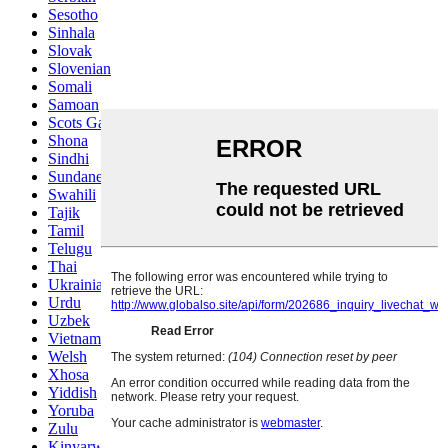
Sesotho
Sinhala
Slovak
Slovenian
Somali
Samoan
Scots Gaelic
Shona
Sindhi
Sundanese
Swahili
Tajik
Tamil
Telugu
Thai
Ukrainian
Urdu
Uzbek
Vietnamese
Welsh
Xhosa
Yiddish
Yoruba
Zulu
Kinyarwanda