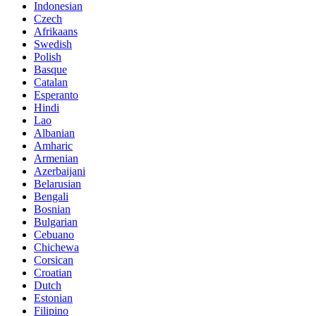
Indonesian
Czech
Afrikaans
Swedish
Polish
Basque
Catalan
Esperanto
Hindi
Lao
Albanian
Amharic
Armenian
Azerbaijani
Belarusian
Bengali
Bosnian
Bulgarian
Cebuano
Chichewa
Corsican
Croatian
Dutch
Estonian
Filipino