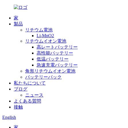
家
製品
リチウム電池
Li-MnO2
リチウムイオン電池
高レートバッテリー
高性能バッテリー
低温バッテリー
急速充電バッテリー
角形リチウムイオン電池
バッテリーパック
私たちについて
ブログ
ニュース
よくある質問
接触
English
家