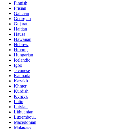
Finnish
Frisian
Galician
Georgian
Gujarati
Haitian
Hausa
Hawaiian
Hebrew
Hmong
Hungarian
Icelandic
Igbo
Javanese
Kannada
Kazakh
Khmer
Kurdish
Kyrgyz
Latin
Latvian
Lithuanian
Luxembou..
Macedonian
Malagasy