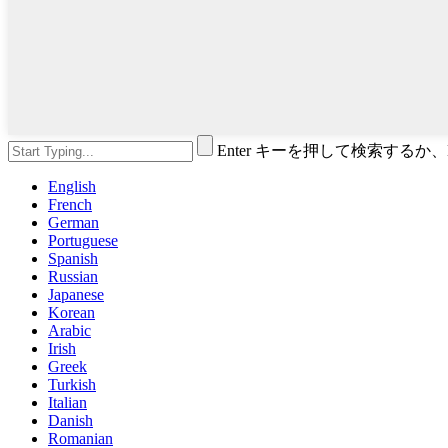
Enter キーを押して検索するか
English
French
German
Portuguese
Spanish
Russian
Japanese
Korean
Arabic
Irish
Greek
Turkish
Italian
Danish
Romanian