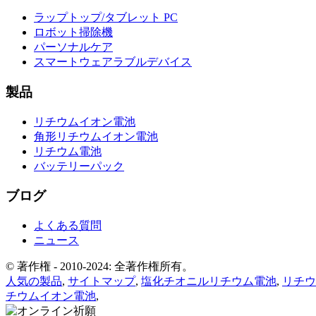
ラップトップ/タブレット PC
ロボット掃除機
パーソナルケア
スマートウェアラブルデバイス
製品
リチウムイオン電池
角形リチウムイオン電池
リチウム電池
バッテリーパック
ブログ
よくある質問
ニュース
© 著作権 - 2010-2024: 全著作権所有。
人気の製品
,
サイトマップ
,
塩化チオニルリチウム電池
,
リチウム
チウムイオン電池
,