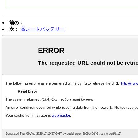
前の：
次：
高レートバッテリー