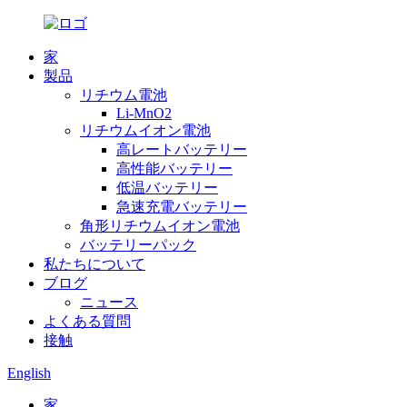
家
製品
リチウム電池
Li-MnO2
リチウムイオン電池
高レートバッテリー
高性能バッテリー
低温バッテリー
急速充電バッテリー
角形リチウムイオン電池
バッテリーパック
私たちについて
ブログ
ニュース
よくある質問
接触
English
家