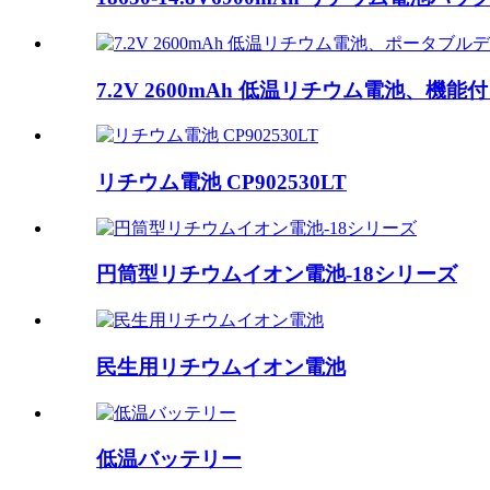
7.2V 2600mAh 低温リチウム電池、機能
リチウム電池 CP902530LT
円筒型リチウムイオン電池-18シリーズ
民生用リチウムイオン電池
低温バッテリー